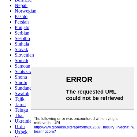
Nepali
Norwegian
Pashto
Persian
Punjabi
Serbian
Sesotho
Sinhala
Slovak
Slovenian
Somali
Samoan
Scots Gaelic
Shona
Sindhi
Sundanese
Swahili
Tajik
Tamil
Telugu
Thai
Ukrainian
Urdu
Uzbek