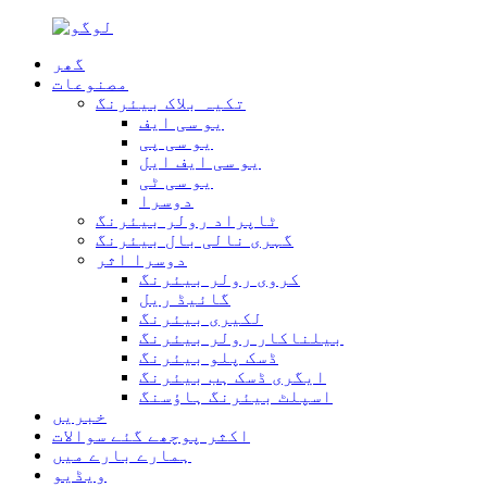
گھر
مصنوعات
تکیہ بلاک بیئرنگ
یو سی ایف
یو سی پی
یو سی ایف ایل
یو سی ٹی
دوسرا
ٹاپراد رولر بیئرنگ
گہری نالی بال بیئرنگ
دوسرا اثر
کروی رولر بیئرنگ
گائیڈ ریل
لکیری بیئرنگ
بیلناکار رولر بیئرنگ
ڈسک پلو بیئرنگ
ایگری ڈسک ہب بیئرنگ
اسپلٹ بیئرنگ ہاؤسنگ
خبریں
اکثر پوچھے گئے سوالات
ہمارے بارے میں
ویڈیو