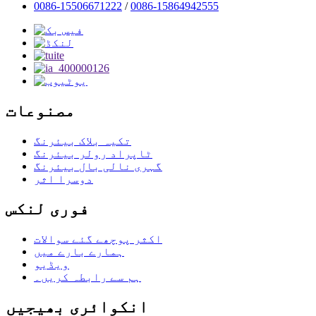
0086-15506671222
/
0086-15864942555
مصنوعات
تکیہ بلاک بیئرنگ
ٹاپراد رولر بیئرنگ
گہری نالی بال بیئرنگ
دوسرا اثر
فوری لنکس
اکثر پوچھے گئے سوالات
ہمارے بارے میں
ویڈیو
ہم سے رابطہ کریں۔
انکوائری بھیجیں