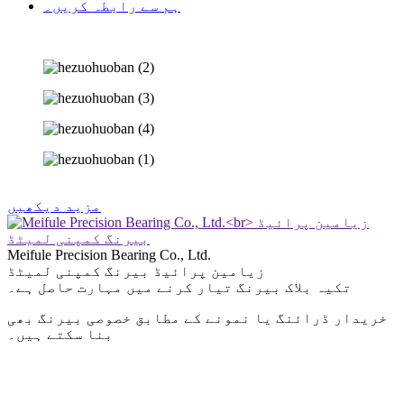
ہم سے رابطہ کریں۔
مزید دیکھیں
Meifule Precision Bearing Co., Ltd.
زیامین پرائیڈ بیرنگ کمپنی لمیٹڈ
تکیہ بلاک بیرنگ تیار کرنے میں مہارت حاصل ہے۔
خریدار ڈرائنگ یا نمونے کے مطابق خصوصی بیرنگ بھی
بنا سکتے ہیں۔