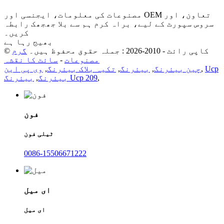
مصنوعات کی معلومات، ایجنسی اور OEM تعاون، اور
سروس سپورٹ کے لیے، براہ کرم ہم سے بلا جھجھک رابطہ
کریں۔
بھیج رہا ہے
© کاپی رائٹ - 2010-2026 : جملہ حقوق محفوظ ہیں۔
گرم
مصنوعات
-
سائٹ کا نقشہ
Ucp
,
چین بیئرنگ
,
بیئرنگ
,
تکیہ بلاک بیئرنگ
,
وی پی این
,
بیئرنگ Ucp 209
بیئرنگ
,
فون
ٹیلی فون
0086-15506671222
ای میل
ای میل