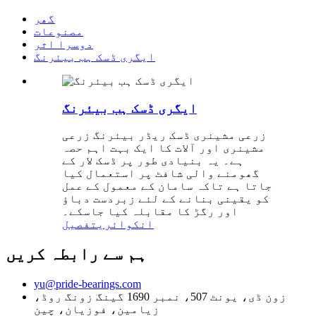
گھر
مصنوعات
دوسرا اثر
ایگری ڈسک ہب بیئرنگ
ایگری ڈسک ہب بیئرنگ
زرعی مشینری ڈسک ریڈر بیئرنگ زرعی
مشینری اور آلات کا ایک بہت اہم حصہ
ہے۔ یہ بنیادی طور پر ڈسک لار کے
گھومنے والی شافٹ پر استعمال کیا
جاتا ہے تاکہ سامان کے معمول کے عمل
کو یقینی بنانے کے لئے زبردست دباؤ
اور رگڑ کا مقابلہ کیا جاسکے۔
انکوائری
تفصیل
ہم سے رابطہ کریں
yu@pride-bearings.com
زون ڈی، یونٹ 507، نمبر 1690 گینگ زونگ روڈ،
زیامین، فوزیان، چین