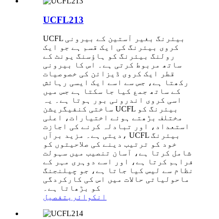
UCFL213
UCFL بیئرنگ بغیر آستین کے بیرونی
کروی بیئرنگ کی ایک قسم ہے جو ایک
رولنگ بیئرنگ کو ہاؤسنگ یونٹ کے
ساتھ مربوط کرتی ہے۔ اس کا بیرونی
قطر ایک کروی ڈیزائن کی خصوصیات
رکھتا ہے، جس سے اسے ایک ایسی رہائش
کے ساتھ جمع کیا جا سکتا ہے جس میں
اسی کروی اندرونی بور ہوتا ہے۔ یہ
ساختی کنفیگریشن UCFL بیئرنگ کو
مختلف بڑھتے ہوئے اختیارات، اعلی
استعداد، اور تبادلہ کرنے کی اجازت
دیتی ہے۔ مزید برآں، UCFL بیئرنگ
خود کو ترتیب دینے کی صلاحیتوں کو
شامل کرتا ہے، آسان تنصیب میں سہولت
فراہم کرتا ہے، اور اسے دوہری مہر کے
نظام سے لیس کیا جاتا ہے، جو چیلنجنگ
ماحولیاتی حالات میں اس کی کارکردگی
کو بڑھاتا ہے۔
انکوائری
تفصیل