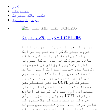
گھر
مصنوعات
تکیہ بلاک بیئرنگ
یو سی ایف ایل
تکیہ بلاک بیئرنگ UCFL206
UCFL بیئرنگ بغیر آستین کے بیرونی
کروی بیئرنگ کی ایک قسم ہے جو ایک
رولنگ بیئرنگ کو ہاؤسنگ یونٹ کے
ساتھ مربوط کرتی ہے۔ اس کا بیرونی
قطر ایک کروی ڈیزائن کی خصوصیات
رکھتا ہے، جس سے اسے ایک ایسی رہائش
کے ساتھ جمع کیا جا سکتا ہے جس میں
اسی کروی اندرونی بور ہوتا ہے۔ یہ
ساختی کنفیگریشن UCFL بیئرنگ کو
مختلف بڑھتے ہوئے اختیارات، اعلی
استعداد، اور تبادلہ کرنے کی اجازت
دیتی ہے۔ مزید برآں، UCFL بیئرنگ
خود کو ترتیب دینے کی صلاحیتوں کو
شامل کرتا ہے، آسان تنصیب میں سہولت
فراہم کرتا ہے، اور اسے دوہری مہر کے