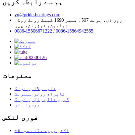
ہم سے رابطہ کریں
yu@pride-bearings.com
زون ڈی، یونٹ 507، نمبر 1690 گینگ زونگ روڈ،
زیامین، فوزیان، چین
0086-15506671222
/
0086-15864942555
مصنوعات
تکیہ بلاک بیئرنگ
ٹاپراد رولر بیئرنگ
گہری نالی بال بیئرنگ
دوسرا اثر
فوری لنکس
اکثر پوچھے گئے سوالات