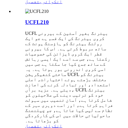
انکوائری
تفصیل
UCFL210
UCFL بیئرنگ بغیر آستین کے بیرونی
کروی بیئرنگ کی ایک قسم ہے جو ایک
رولنگ بیئرنگ کو ہاؤسنگ یونٹ کے
ساتھ مربوط کرتی ہے۔ اس کا بیرونی
قطر ایک کروی ڈیزائن کی خصوصیات
رکھتا ہے، جس سے اسے ایک ایسی رہائش
کے ساتھ جمع کیا جا سکتا ہے جس میں
اسی کروی اندرونی بور ہوتا ہے۔ یہ
ساختی کنفیگریشن UCFL بیئرنگ کو
مختلف بڑھتے ہوئے اختیارات، اعلی
استعداد، اور تبادلہ کرنے کی اجازت
دیتی ہے۔ مزید برآں، UCFL بیئرنگ
خود کو ترتیب دینے کی صلاحیتوں کو
شامل کرتا ہے، آسان تنصیب میں سہولت
فراہم کرتا ہے، اور اسے دوہری مہر کے
نظام سے لیس کیا جاتا ہے، جو چیلنجنگ
ماحولیاتی حالات میں اس کی کارکردگی
کو بڑھاتا ہے۔
انکوائری
تفصیل