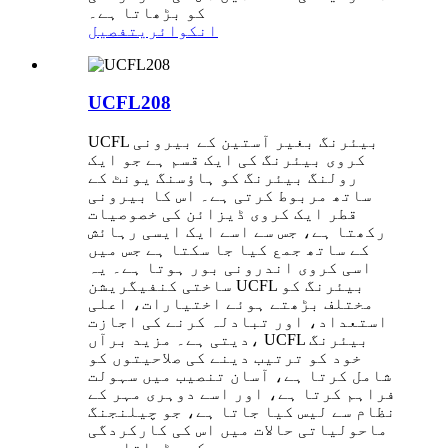
کو بڑھاتا ہے۔
انکوائری
تفصیل
UCFL208
UCFL بیئرنگ بغیر آستین کے بیرونی
کروی بیئرنگ کی ایک قسم ہے جو ایک
رولنگ بیئرنگ کو ہاؤسنگ یونٹ کے
ساتھ مربوط کرتی ہے۔ اس کا بیرونی
قطر ایک کروی ڈیزائن کی خصوصیات
رکھتا ہے، جس سے اسے ایک ایسی رہائش
کے ساتھ جمع کیا جا سکتا ہے جس میں
اسی کروی اندرونی بور ہوتا ہے۔ یہ
ساختی کنفیگریشن UCFL بیئرنگ کو
مختلف بڑھتے ہوئے اختیارات، اعلی
استعداد، اور تبادلہ کرنے کی اجازت
دیتی ہے۔ مزید برآں، UCFL بیئرنگ
خود کو ترتیب دینے کی صلاحیتوں کو
شامل کرتا ہے، آسان تنصیب میں سہولت
فراہم کرتا ہے، اور اسے دوہری مہر کے
نظام سے لیس کیا جاتا ہے، جو چیلنجنگ
ماحولیاتی حالات میں اس کی کارکردگی
کو بڑھاتا ہے۔