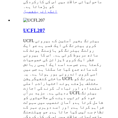
ماحولیاتی حالات میں اس کی کارکردگی
کو بڑھاتا ہے۔
انکوائری
تفصیل
UCFL207
UCFL بیئرنگ بغیر آستین کے بیرونی
کروی بیئرنگ کی ایک قسم ہے جو ایک
رولنگ بیئرنگ کو ہاؤسنگ یونٹ کے
ساتھ مربوط کرتی ہے۔ اس کا بیرونی
قطر ایک کروی ڈیزائن کی خصوصیات
رکھتا ہے، جس سے اسے ایک ایسی رہائش
کے ساتھ جمع کیا جا سکتا ہے جس میں
اسی کروی اندرونی بور ہوتا ہے۔ یہ
ساختی کنفیگریشن UCFL بیئرنگ کو
مختلف بڑھتے ہوئے اختیارات، اعلی
استعداد، اور تبادلہ کرنے کی اجازت
دیتی ہے۔ مزید برآں، UCFL بیئرنگ
خود کو ترتیب دینے کی صلاحیتوں کو
شامل کرتا ہے، آسان تنصیب میں سہولت
فراہم کرتا ہے، اور اسے دوہری مہر کے
نظام سے لیس کیا جاتا ہے، جو چیلنجنگ
ماحولیاتی حالات میں اس کی کارکردگی