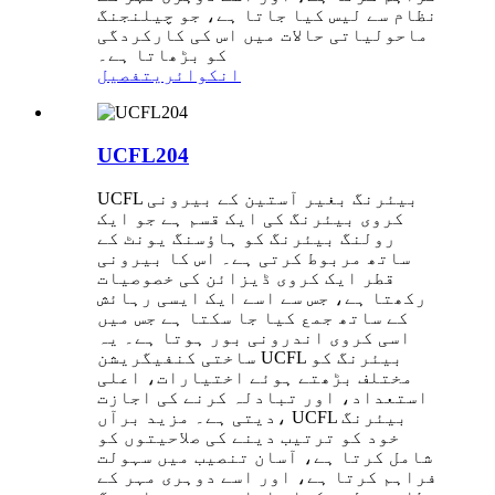
نظام سے لیس کیا جاتا ہے، جو چیلنجنگ
ماحولیاتی حالات میں اس کی کارکردگی
کو بڑھاتا ہے۔
انکوائری
تفصیل
UCFL204
UCFL بیئرنگ بغیر آستین کے بیرونی
کروی بیئرنگ کی ایک قسم ہے جو ایک
رولنگ بیئرنگ کو ہاؤسنگ یونٹ کے
ساتھ مربوط کرتی ہے۔ اس کا بیرونی
قطر ایک کروی ڈیزائن کی خصوصیات
رکھتا ہے، جس سے اسے ایک ایسی رہائش
کے ساتھ جمع کیا جا سکتا ہے جس میں
اسی کروی اندرونی بور ہوتا ہے۔ یہ
ساختی کنفیگریشن UCFL بیئرنگ کو
مختلف بڑھتے ہوئے اختیارات، اعلی
استعداد، اور تبادلہ کرنے کی اجازت
دیتی ہے۔ مزید برآں، UCFL بیئرنگ
خود کو ترتیب دینے کی صلاحیتوں کو
شامل کرتا ہے، آسان تنصیب میں سہولت
فراہم کرتا ہے، اور اسے دوہری مہر کے