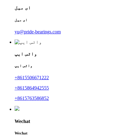
ای میل
ای میل
yu@pride-bearings.com
واٹس ایپ
واٹس ایپ
+8615506671222
+8615864942555
+8615763586852
Wechat
Wechat