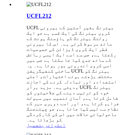
UCFL212
UCFL بیئرنگ بغیر آستین کے بیرونی
کروی بیئرنگ کی ایک قسم ہے جو ایک
رولنگ بیئرنگ کو ہاؤسنگ یونٹ کے
ساتھ مربوط کرتی ہے۔ اس کا بیرونی
قطر ایک کروی ڈیزائن کی خصوصیات
رکھتا ہے، جس سے اسے ایک ایسی رہائش
کے ساتھ جمع کیا جا سکتا ہے جس میں
اسی کروی اندرونی بور ہوتا ہے۔ یہ
ساختی کنفیگریشن UCFL بیئرنگ کو
مختلف بڑھتے ہوئے اختیارات، اعلی
استعداد، اور تبادلہ کرنے کی اجازت
دیتی ہے۔ مزید برآں، UCFL بیئرنگ
خود کو ترتیب دینے کی صلاحیتوں کو
شامل کرتا ہے، آسان تنصیب میں سہولت
فراہم کرتا ہے، اور اسے دوہری مہر کے
نظام سے لیس کیا جاتا ہے، جو چیلنجنگ
ماحولیاتی حالات میں اس کی کارکردگی
کو بڑھاتا ہے۔
انکوائری
تفصیل