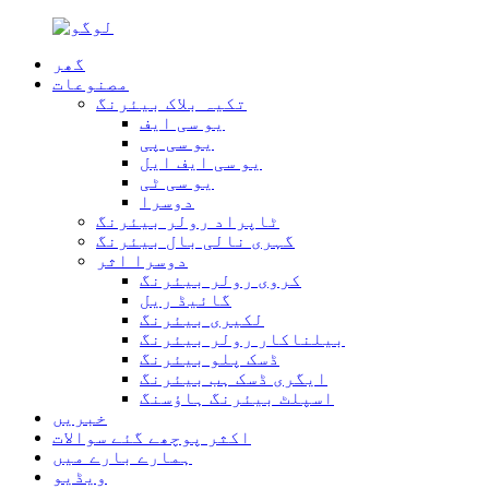
گھر
مصنوعات
تکیہ بلاک بیئرنگ
یو سی ایف
یو سی پی
یو سی ایف ایل
یو سی ٹی
دوسرا
ٹاپراد رولر بیئرنگ
گہری نالی بال بیئرنگ
دوسرا اثر
کروی رولر بیئرنگ
گائیڈ ریل
لکیری بیئرنگ
بیلناکار رولر بیئرنگ
ڈسک پلو بیئرنگ
ایگری ڈسک ہب بیئرنگ
اسپلٹ بیئرنگ ہاؤسنگ
خبریں
اکثر پوچھے گئے سوالات
ہمارے بارے میں
ویڈیو