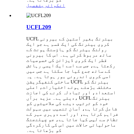
انکوائری
تفصیل
UCFL209
UCFL بیئرنگ بغیر آستین کے بیرونی
کروی بیئرنگ کی ایک قسم ہے جو ایک
رولنگ بیئرنگ کو ہاؤسنگ یونٹ کے
ساتھ مربوط کرتی ہے۔ اس کا بیرونی
قطر ایک کروی ڈیزائن کی خصوصیات
رکھتا ہے، جس سے اسے ایک ایسی رہائش
کے ساتھ جمع کیا جا سکتا ہے جس میں
اسی کروی اندرونی بور ہوتا ہے۔ یہ
ساختی کنفیگریشن UCFL بیئرنگ کو
مختلف بڑھتے ہوئے اختیارات، اعلی
استعداد، اور تبادلہ کرنے کی اجازت
دیتی ہے۔ مزید برآں، UCFL بیئرنگ
خود کو ترتیب دینے کی صلاحیتوں کو
شامل کرتا ہے، آسان تنصیب میں سہولت
فراہم کرتا ہے، اور اسے دوہری مہر کے
نظام سے لیس کیا جاتا ہے، جو چیلنجنگ
ماحولیاتی حالات میں اس کی کارکردگی
کو بڑھاتا ہے۔