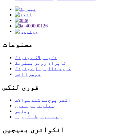
مصنوعات
تکیہ بلاک بیئرنگ
ٹاپراد رولر بیئرنگ
گہری نالی بال بیئرنگ
دوسرا اثر
فوری لنکس
اکثر پوچھے گئے سوالات
ہمارے بارے میں
ویڈیو
ہم سے رابطہ کریں۔
انکوائری بھیجیں