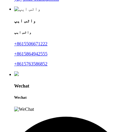
واٹس ایپ
واٹس ایپ
+8615506671222
+8615864942555
+8615763586852
Wechat
Wechat