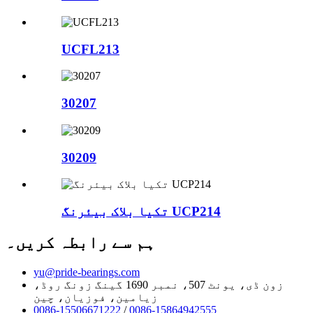
UCFL213
30207
30209
تکیا بلاک بیئرنگ UCP214
ہم سے رابطہ کریں۔
yu@pride-bearings.com
زون ڈی، یونٹ 507، نمبر 1690 گینگ زونگ روڈ،
زیامین، فوزیان، چین
0086-15506671222
/
0086-15864942555