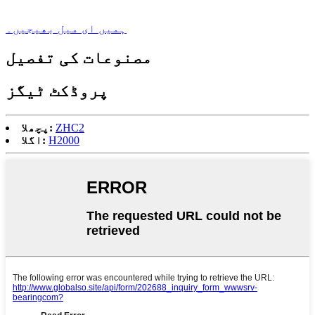
ہمیں ای میل بھیجیں۔
مصنوعات کی تفصیل
پروڈکٹ ٹیگز
ZHC2
پچھلا:
H2000
اگلا: