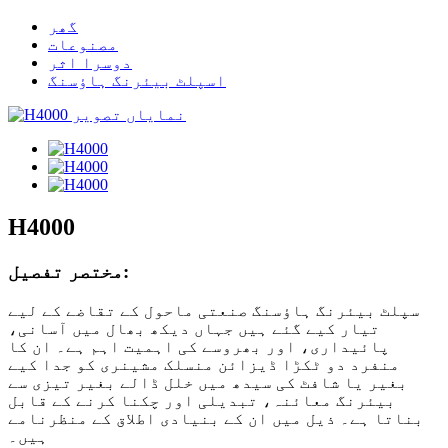
گھر
مصنوعات
دوسرا اثر
اسپلٹ بیئرنگ ہاؤسنگ
H4000
مختصر تفصیل:
سپلٹ بیئرنگ ہاؤسنگ صنعتی ماحول کے تقاضے کے لیے
تیار کیے گئے ہیں جہاں دیکھ بھال میں آسانی،
پائیداری، اور بھروسے کی اہمیت اہم ہے۔ ان کا
منفرد دو ٹکڑا ڈیزائن منسلک مشینری کو جدا کیے
بغیر یا شافٹ کی سیدھ میں خلل ڈالے بغیر تیزی سے
بیئرنگ معائنہ، تبدیلی اور چکنا کرنے کے قابل
بناتا ہے۔ ذیل میں ان کے بنیادی اطلاق کے منظرنامے
ہیں۔