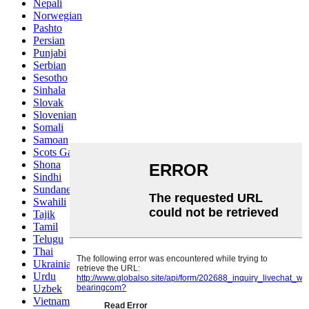
Nepali
Norwegian
Pashto
Persian
Punjabi
Serbian
Sesotho
Sinhala
Slovak
Slovenian
Somali
Samoan
Scots Gaelic
Shona
Sindhi
Sundanese
Swahili
Tajik
Tamil
Telugu
Thai
Ukrainian
Urdu
Uzbek
Vietnamese