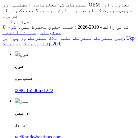
مصنوعات کی معلومات، ایجنسی اور OEM تعاون، اور
سروس سپورٹ کے لیے، براہ کرم ہم سے بلا جھجھک رابطہ
کریں۔
بھیج رہا ہے
© کاپی رائٹ - 2010-2026 : جملہ حقوق محفوظ ہیں۔
گرم
مصنوعات
-
سائٹ کا نقشہ
Ucp
,
چین بیئرنگ
,
بیئرنگ
,
تکیہ بلاک بیئرنگ
,
وی پی این
,
بیئرنگ Ucp 209
بیئرنگ
,
فون
ٹیلی فون
0086-15506671222
ای میل
ای میل
yu@pride-bearings.com