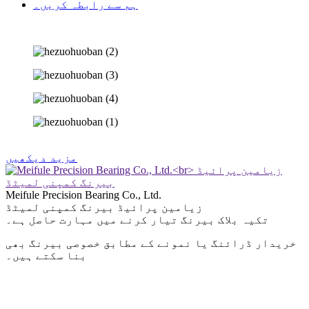
ہم سے رابطہ کریں۔
مزید دیکھیں
Meifule Precision Bearing Co., Ltd.
زیامین پرائیڈ بیرنگ کمپنی لمیٹڈ
تکیہ بلاک بیرنگ تیار کرنے میں مہارت حاصل ہے۔
خریدار ڈرائنگ یا نمونے کے مطابق خصوصی بیرنگ بھی
بنا سکتے ہیں۔