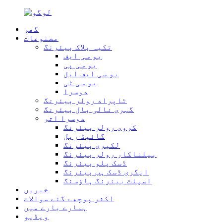
گھر
مصنوعات
تکیہ بلاک بیئرنگ
یو سی ایف
یو سی پی
یو سی ایف ایل
یو سی ٹی
دوسرا
ٹاپراد رولر بیئرنگ
گہری نالی بال بیئرنگ
دوسرا اثر
کروی رولر بیئرنگ
گائیڈ ریل
لکیری بیئرنگ
بیلناکار رولر بیئرنگ
ڈسک پلو بیئرنگ
ایگری ڈسک ہب بیئرنگ
اسپلٹ بیئرنگ ہاؤسنگ
خبریں
اکثر پوچھے گئے سوالات
ہمارے بارے میں
ویڈیو