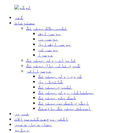
گھر
مصنوعات
تکیہ بلاک بیئرنگ
یو سی ایف
یو سی پی
یو سی ایف ایل
یو سی ٹی
دوسرا
ٹاپراد رولر بیئرنگ
گہری نالی بال بیئرنگ
دوسرا اثر
کروی رولر بیئرنگ
گائیڈ ریل
لکیری بیئرنگ
بیلناکار رولر بیئرنگ
ڈسک پلو بیئرنگ
ایگری ڈسک ہب بیئرنگ
اسپلٹ بیئرنگ ہاؤسنگ
خبریں
اکثر پوچھے گئے سوالات
ہمارے بارے میں
ویڈیو