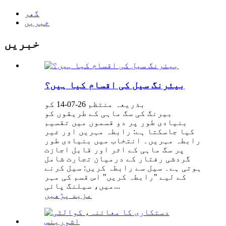
گھر
خبریں
خبریں
بیئرنگ سیل کی اقسام کیا ہیں؟
بذریعہ منتظم 26-07-14 کو
بیرنگ کی سگ ماہی کے طریقوں کو
بنیادی طور پر دو قسموں میں تقسیم
کیا جاسکتا ہے: رابطہ مہریں اور غیر
رابطہ مہریں۔ انتخاب میں بنیادی طور
پر سگ ماہی کے اثر اور قابل اجازت
گردشی رفتار کے درمیان تجارت شامل
ہوتی ہے۔ سیل سے رابطہ کریں: سیل کرنے
کے لیے "رابطہ کریں" اس قسم کی مہر
میں، سیلنگ پائی...
مزید پڑھیں