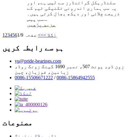
سلنڈریکل گرائنڈرز سے لیس ہے، اور
یہ سب ہماری اندرونی تکنیکی ٹیم کے
ذریعے چلائی اور دیکھ بھال کرتی ہیں۔
سب پیس...
مزید پڑھیں
اگلا >
>>
صفحہ 1/9
6
5
4
3
2
1
ہم سے رابطہ کریں
yu@pride-bearings.com
زون ڈی، یونٹ 507، نمبر 1690 گینگ زونگ روڈ،
زیامین، فوزیان، چین
0086-15506671222
/
0086-15864942555
مصنوعات
تکیہ بلاک بیئرنگ