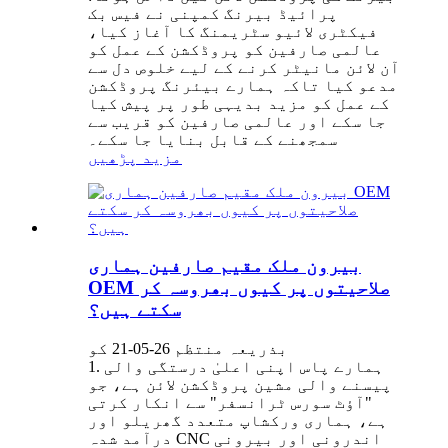
پرائیڈ بیرنگ کمپنی نے فیس بک
فیکٹری لائیو سٹریمنگ کا آغاز کیا،
عالمی صارفین کو پروڈکشن کے عمل کو
آن لائن مانیٹر کرنے کے لیے خلوص دل سے
مدعو کیا تاکہ ہمارے بیئرنگ پروڈکشن
کے عمل کو مزید بدیہی طور پر پیش کیا
جا سکے اور عالمی صارفین کو قریب سے
سمجھنے کے قابل بنایا جا سکے۔
مزید پڑھیں
بیرون ملک مقیم صارفین ہماری
OEM صلاحیتوں پر کیوں بھروسہ کر
سکتے ہیں؟
بذریعہ منتظم 26-05-21 کو
1. ہمارے پاس اپنی اعلیٰ درستگی والی
پیسنے والی مشین پروڈکشن لائن ہے، جو
"آؤٹ سورس ٹرانسفر" سے انکار کرتی
ہے، ہماری ورکشاپ متعدد گھریلو اور
درآمد شدہ CNC اندرونی اور بیرونی