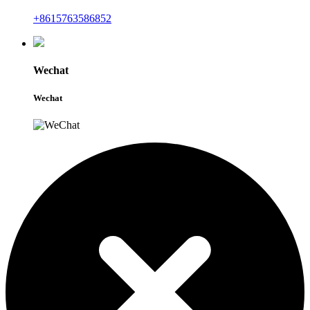
+8615763586852
Wechat
Wechat