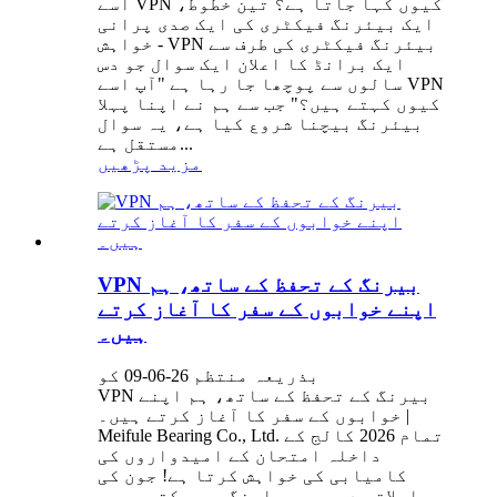
اسے VPN کیوں کہا جاتا ہے؟ تین خطوط،
ایک بیئرنگ فیکٹری کی ایک صدی پرانی
خواہش - VPN بیئرنگ فیکٹری کی طرف سے
ایک برانڈ کا اعلان ایک سوال جو دس
سالوں سے پوچھا جا رہا ہے "آپ اسے VPN
کیوں کہتے ہیں؟" جب سے ہم نے اپنا پہلا
بیئرنگ بیچنا شروع کیا ہے، یہ سوال
مستقل ہے...
مزید پڑھیں
VPN بیرنگ کے تحفظ کے ساتھ، ہم
اپنے خوابوں کے سفر کا آغاز کرتے
ہیں۔
بذریعہ منتظم 26-06-09 کو
VPN بیرنگ کے تحفظ کے ساتھ، ہم اپنے
خوابوں کے سفر کا آغاز کرتے ہیں۔ |
Meifule Bearing Co., Ltd. تمام 2026 کالج کے
داخلہ امتحان کے امیدواروں کی
کامیابی کی خواہش کرتا ہے! جون کی
چلچلاتی دھوپ میں امنگیں چمکتی ہیں۔