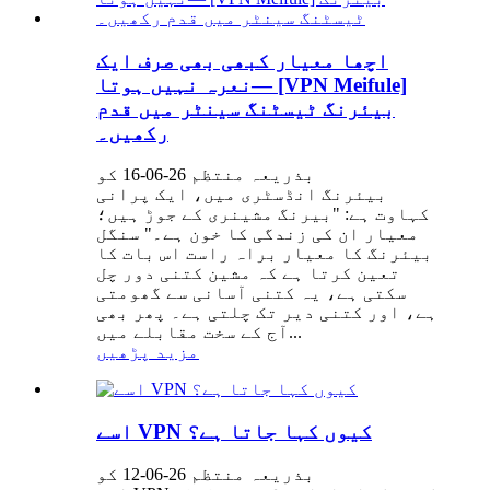
اچھا معیار کبھی بھی صرف ایک
نعرہ نہیں ہوتا— [VPN Meifule]
بیئرنگ ٹیسٹنگ سینٹر میں قدم
رکھیں۔
بذریعہ منتظم 26-06-16 کو
بیئرنگ انڈسٹری میں، ایک پرانی
کہاوت ہے: "بیرنگ مشینری کے جوڑ ہیں؛
معیار ان کی زندگی کا خون ہے۔" سنگل
بیئرنگ کا معیار براہ راست اس بات کا
تعین کرتا ہے کہ مشین کتنی دور چل
سکتی ہے، یہ کتنی آسانی سے گھومتی
ہے، اور کتنی دیر تک چلتی ہے۔ پھر بھی
آج کے سخت مقابلے میں...
مزید پڑھیں
اسے VPN کیوں کہا جاتا ہے؟
بذریعہ منتظم 26-06-12 کو