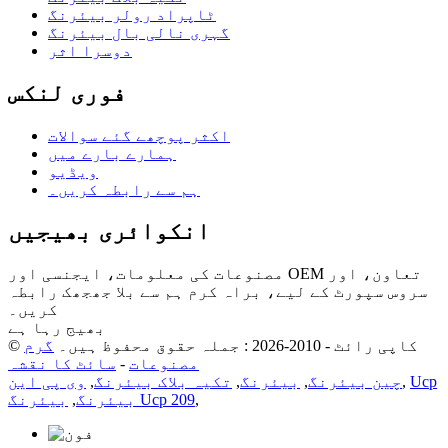
ٹاپراد رولر بیئرنگ
گہری نالی بال بیئرنگ
دوسرا اثر
فوری لنکس
اکثر پوچھے گئے سوالات
ہمارے بارے میں
ویڈیو
ہم سے رابطہ کریں۔
انکوائری بھیجیں
مصنوعات کی معلومات، ایجنسی اور OEM تعاون، اور
سروس سپورٹ کے لیے، براہ کرم ہم سے بلا جھجھک رابطہ
کریں۔
بھیج رہا ہے
© کاپی رائٹ - 2010-2026 : جملہ حقوق محفوظ ہیں۔
گرم
مصنوعات
-
سائٹ کا نقشہ
Ucp
,
چین بیئرنگ
,
بیئرنگ
,
تکیہ بلاک بیئرنگ
,
وی پی این
,
بیئرنگ Ucp 209
بیئرنگ
,