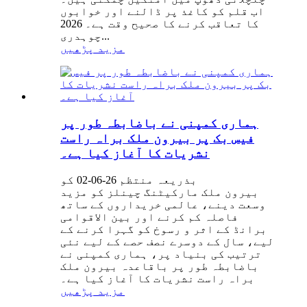
اب قلم کو کاغذ پر ڈالنے اور خوابوں
کا تعاقب کرنے کا صحیح وقت ہے۔ 2026
چوہدری...
مزید پڑھیں
ہماری کمپنی نے باضابطہ طور پر
فیس بک پر بیرون ملک براہ راست
نشریات کا آغاز کیا ہے۔
بذریعہ منتظم 26-06-02 کو
بیرون ملک مارکیٹنگ چینلز کو مزید
وسعت دینے، عالمی خریداروں کے ساتھ
فاصلہ کم کرنے اور بین الاقوامی
برانڈ کے اثر و رسوخ کو گہرا کرنے کے
لیے، سال کے دوسرے نصف حصے کے لیے نئی
ترتیب کی بنیاد پر، ہماری کمپنی نے
باضابطہ طور پر باقاعدہ بیرون ملک
براہ راست نشریات کا آغاز کیا ہے۔
مزید پڑھیں