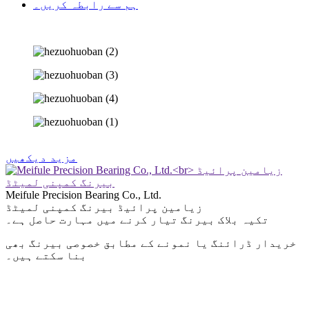
ہم سے رابطہ کریں۔
مزید دیکھیں
Meifule Precision Bearing Co., Ltd.
زیامین پرائیڈ بیرنگ کمپنی لمیٹڈ
تکیہ بلاک بیرنگ تیار کرنے میں مہارت حاصل ہے۔
خریدار ڈرائنگ یا نمونے کے مطابق خصوصی بیرنگ بھی
بنا سکتے ہیں۔