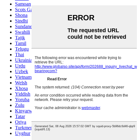
Samoan
Scots Gaelic
Shona
Sindhi
Sundanese
Swahili
Tajik
Tamil
Telugu
Thai
Ukrainian
Urdu
Uzbek
Vietnamese
Welsh
Xhosa
Yiddish
Yoruba
Zulu
Kinyarwanda
Tatar
Oriya
Turkmen
Uyghur