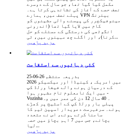
مکمل کیا گیا تھا، جو سال کے دوسرے
نصف حصے کے آغاز کی نشاندہی کرتا ہے۔
پہلے نصف میں، ہمارے VPN بیئرنگ
مینوفیکچرر کی پیسنے والی مشینوں کو
کام میں لایا گیا تھا (اندرونی
انگوٹھی کی درستگی کے مسئلے کو حل
کرنا)، اور اگلے چھ مہینوں میں، ٹی...
مزید پڑھیں
کئی دہائیوں سے استقامت
بذریعہ منتظم 26-06-25
2026 میں امریکہ، کینیڈا اور میکسیکو
کے درمیان ہونے والے فیفا ورلڈ کپ
میں ایک نامعلوم نام مشہور ہوا -
Vozinha۔ 40 سال 12 دن کی عمر میں وہ
پہلی بار ورلڈ کپ کے اسٹیج پر کھڑے
ہوئے۔ سرفہرست دعویدار اسپین ٹیم کا
سامنا کرتے ہوئے، اس نے متعدد
بچائے، جس میں 7 اہم بچاؤ میں حصہ
لیا...
مزید پڑھیں