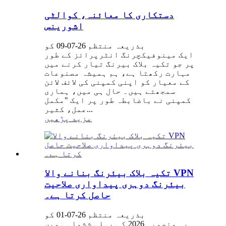
دستکاری کا معائنہ، کوالٹی
اشورینس
بذریعہ منتظم 26-07-09 کو
ایک مینوفیکچرنگ انٹرپرائز کے طور
پر جو تکیہ بلاک بیرنگ تیار کرنے میں
مہارت رکھتا ہے، ہم ہمیشہ مصنوعات
کے معیار کو اپنی کمپنی کی لائف لائن
سمجھتے ہیں۔ حال ہی میں، ہماری
کمپنی نے باضابطہ طور پر ایک "مکمل
عمل، کثیر...
مزید پڑھیں
تکیہ بلاک بیئرنگ بنانے والا VPN
بیئرنگ دوہری پیداواری صلاحیت
حاصل کرتا ہے۔
بذریعہ منتظم 26-07-01 کو
یہ منصوبہ 2026 کی پہلی ششماہی میں