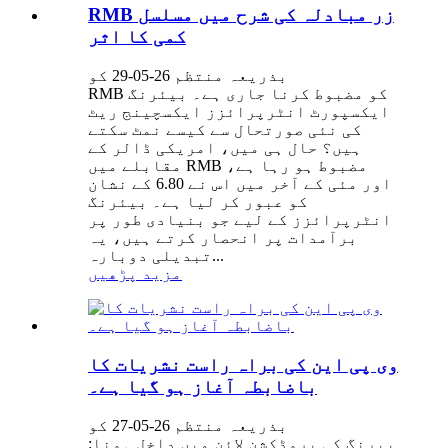
RMB زر مبادلہ کی شرح میں مسلسل
کمی کا اثر
بذریعہ منتظم 26-05-29 کو
RMB کو مضبوط کرنا جاری ہے۔ بیئرنگ
ایکسپورٹ انٹرپرائزز ایکسچینج ریٹ
کی نئی صورتحال سے کیسے نمٹ سکتے
ہیں؟ حال ہی میں، امریکی ڈالر کے
مقابلے میں RMB مضبوط ہو رہا ہے،
اور مئی کے آخر میں اس نے 6.80 کے نشان
کو عبور کر لیا ہے۔ بیئرنگ
انٹرپرائزز کے لیے جو بنیادی طور پر
برآمدات پر انحصار کرتے ہیں، یہ
تبدیلی دوبارہ...
مزید پڑھیں
وی پی این کی براہ راست نشریات کا
باضابطہ آغاز ہو گیا ہے۔
بذریعہ منتظم 26-05-27 کو
بیرنگ کی پروڈکشن لائن میں داخل ہونا: