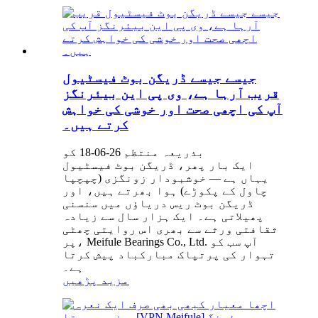
جیسے جیسے ڈریگن بوٹ فیسٹیول
قریب آرہا ہے، وی پی این بیئرنگز
آپ کی اچھی صحت اور خوشی کی خواہش
کرتے ہیں۔
بذریعہ منتظم 26-06-18 کو
ایک بار پھر، ڈریگن بوٹ فیسٹیول
یہاں ہے — خوشبودار زونگزی (چپچپا
چاول کے پکوڑے) ہوا بھرتے ہیں، اور
ڈریگن بوٹ ریس دریاؤں میں سنسنی
پھیلاتی ہے۔ ایک ہزار سال سے زیادہ
ثقافتی ورثے سے بھری اس روایتی چھٹی
پر، Meifule Bearings Co., Ltd. آپ سب کو
تہوار کی پرتپاک مبارکباد پیش کرتا
ہے۔
مزید پڑھیں